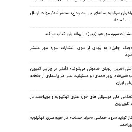
اخوان سوگواره رسانه‌ای «روایت وداع» منتشر شد/ مهلت ارسال
۱۰ مرداد
تشارات سوره مهر «بو (پدر)» را روانه بازار کتاب می‌کند
نگ جلیل» به زودی از سوی انتشارات سوره مهر منتشر
شود
تی آخرین راویان خاموش می‌شوند/ تأملی بر چرایی تدوین
ب «میرغلام بویراحمدی» و مسئولیت ملی در پاسداری از حافظه
یخی ایران
عکاس ملی موسیقی های حوزه هنری کهگیلویه و بویراحمد در
 تلویزیون
از تولید سرود حماسی «حرف حساب» در حوزه هنری کهگیلویه
ویراحمد