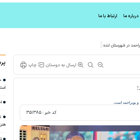
درباره ما
ارتباط با ما
راحمد در شهرستان لنده
پرب
ارسال به دوستان
چاپ
خا
است
؛
اج
 و بویراحمد است.
کد خبر :
۳۵۱۳۸۵
نش
هنری
شا