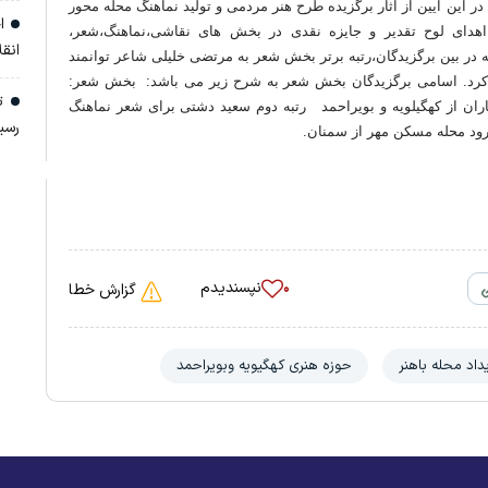
رگزار شد. در این آیین از آثار برگزیده طرح هنر مردمی و تولید نماهنگ محله محور
اج
 ۶۰ محله برگزار شد با اهدای لوح تقدیر و جایزه نقدی در بخش های نقاشی،نماهنگ،شعر،
انق
 در بین برگزیدگان،رتبه برتر بخش شعر به مرتضی خلیلی شاعر توانمند
ا کرد. اسامی برگزیدگان بخش شعر به شرح زیر می باشد: بخش شعر:
تن
ران از کهگیلویه و بویراحمد رتبه دوم سعید دشتی برای شعر نماهنگ
رسی
سرود محله مسکن مهر از سمنان.
نپسندیدم
۰
گزارش خطا
داد محله باهنر
حوزه هنری کهگیویه وبویراحمد