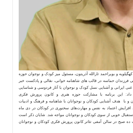
یلویه و بویراحمد ثارالله آذریتون، مسئول میز کودک و نوجوان حوزه
نی فرزندان حماسه در قالب های شاهنامه خوانی، نقالی و پادکست خبر
گ غنی ایرانی و آشنایی نسل کودک و نوجوان با آثار فردوسی و شناسایی
 داد: این برنامه با مشارکت حوزه هنری و کانون پرورش فکری
 و با هدف آشنایی کودکان و نوجوانان با شاهنامه و فرهنگ و ادبیات
فزایش اعتماد به نفس و مهارت‌های سخنوری در کودکان در دی ماه
 با استقبال خوبی از سوی کودکان و نوجوانان مواجه شد. شایان ذکر است
میه این جشنواره روز شنبه ۱۱ اسفند ۱۴۰۳ ساعت ده صبح در سالن آمفی تئاتر کانون پرورش فکری کودکان و نوجوانان