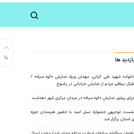
ازدید ها
نواده شهید علی کیانی، مهمان ویژه نمایش «کوه سیاه» /
قبال بینظیر مردم از نمایش خیابانی در یاسوج
رای پرشور نمایش «کوه سیاه» در میدان مرکزی شهر دهدشت
ست توجیهی جشنواره نسل امید با حضور هنرمندان حوزه
 استان برگزار شد
اخوان سوگواره رسانه‌ای «روایت وداع» منتشر شد/ مهلت ارسال