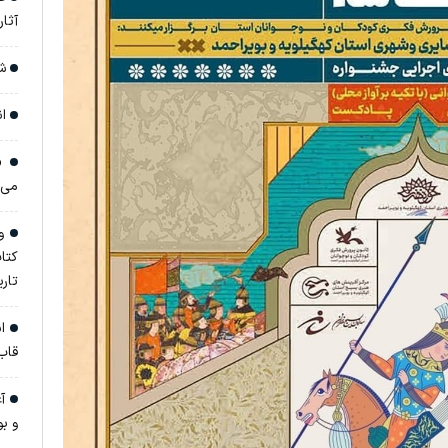
آثار تا 
شا
ان
«ج
می‌
وق
کتا
تار
ان
قاب
آغ
و ب