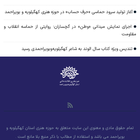
آغاز تولید سرود حماسی «حرف حساب» در حوزه هنری کهگیلویه و بویراحمد
اجرای نمایش میدانی «وطن» در گچساران؛ روایتی از حماسه انقلاب و
مقاومت
تندیس ویژه کتاب سال الوند به شاعر کهگیلویه‌وبویراحمدی رسید
تمام حقوق مادی و معنوی این سایت متعلق به حوزه هنری استان کهگیلویه و
بویراحمد می باشد و استفاده از مطالب با ذکر منبع بلا مانع است .