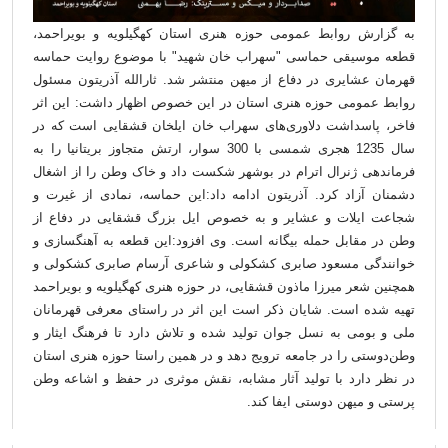
به گزارش روابط عمومی حوزه هنری استان کهگیلویه و بویراحمد،
قطعه موسیقی حماسی "سهراب خان شهید" با موضوع روایت حماسه
قهرمان عشایری در دفاع از میهن منتشر شد. ثارالله آذریتون مسئول
روابط عمومی حوزه هنری استان در این خصوص اظهار داشت: این اثر
فاخر، پاسداشت دلاوری‌های سهراب خان ایلخان قشقایی است که در
سال 1235 هجری شمسی با 300 سوار، ارتش متجاوز بریتانیا را به
فرماندهی ژنرال اترام در بوشهر شکست داد و خاک وطن را از اشغال
دشمنان آزاد کرد. آذریتون ادامه داد:این حماسه، نمادی از غیرت و
شجاعت ایلات و عشایر‌ و به خصوص ایل بزرگ قشقایی در دفاع از
وطن در مقابل حمله بیگانه است. وی افزود:این قطعه به آهنگسازی و
خوانندگی مسعود صابری کشکولی و شاعری آرسام صابری کشکولی و
همچنین شعر میرزا ماذون قشقایی، در حوزه هنری کهگیلویه و بویراحمد
تهیه شده است. شایان ذکر است این اثر در راستای معرفی قهرمانان
ملی و بومی به نسل جوان تولید شده و تلاش دارد تا فرهنگ ایثار و
وطن‌دوستی را در جامعه ترویج دهد و در همین راستا حوزه هنری استان
در نظر دارد با تولید آثار مشابه، نقش موثری در حفظ و اشاعه وطن
پرستی و میهن دوستی ایفا کند.