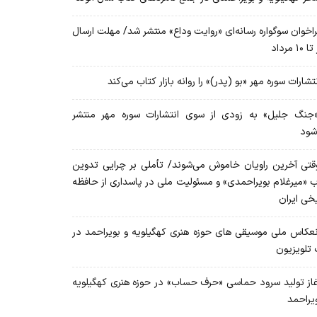
اخوان سوگواره رسانه‌ای «روایت وداع» منتشر شد/ مهلت ارسال
۱۰ مرداد
تشارات سوره مهر «بو (پدر)» را روانه بازار کتاب می‌کند
نگ جلیل» به زودی از سوی انتشارات سوره مهر منتشر
شود
تی آخرین راویان خاموش می‌شوند/ تأملی بر چرایی تدوین
ب «میرغلام بویراحمدی» و مسئولیت ملی در پاسداری از حافظه
یخی ایران
عکاس ملی موسیقی های حوزه هنری کهگیلویه و بویراحمد در
 تلویزیون
از تولید سرود حماسی «حرف حساب» در حوزه هنری کهگیلویه
ویراحمد