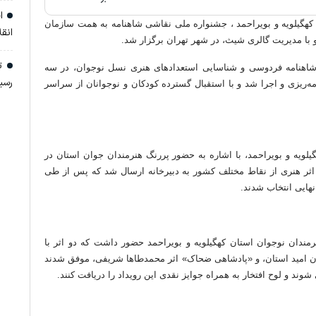
اج
هگیلویه و بویراحمد ، جشنواره ملی نقاشی شاهنامه به همت سازمان
انق
 با مدیریت گالری شیث، در شهر تهران برگزار شد.
تن
 شاهنامه فردوسی و شناسایی استعدادهای هنری نسل نوجوان، در سه
رسی
۱ سال، ۱۲ تا ۱۵ سال و ۱۵ تا ۱۸ سال برنامه‌ریزی و اجرا شد و با استقبال گسترده کودکان و نوجوانان از سراسر
یلویه و بویراحمد، با اشاره به حضور پررنگ هنرمندان جوان استان در
 اثر هنری از نقاط مختلف کشور به دبیرخانه ارسال شد که پس از طی
هایی انتخاب شدند.
 هنرمندان نوجوان استان کهگیلویه و بویراحمد حضور داشت که دو اثر با
وان امید استان، و «پادشاهی ضحاک» اثر محمدطاها شریفی، موفق شدند
وند و لوح افتخار به همراه جوایز نقدی این رویداد را دریافت کنند.