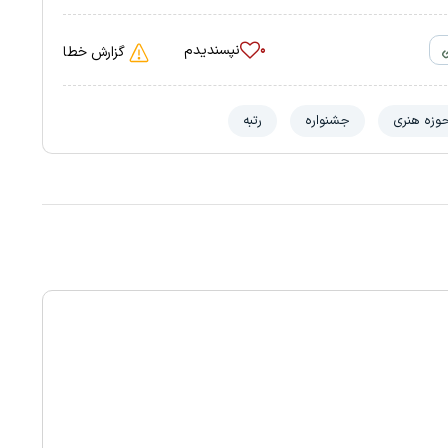
نپسندیدم
۰
گزارش خطا
وزه هنری
جشنواره
رتبه