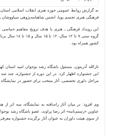
به گزارش روابط عمومی حوزه هنری انقلاب اسلامی استان ک
فرهنگی هنری تجسم پویا، انجمن شاهنامه‌پژوهی سیاووشان و
این رویداد فرهنگی ـ هنری با هدف ترویج مفاهیم حماسی
گروه سنی ۷ تا ۲
کشور همراه بود.
ثارالله آذریتون، مسئول باشگاه رشد نوجوان امید استان کهگ
این جشنواره اظهار کرد: در این دوره از جشنواره، چند صد
مراحل داوری تخصصی، آثار منتخب برای حضور در نمایشگاه ن
وی افزود: در میان آثار راه‌یافته به نمایشگاه، سه اثر از
عناوین «رستم‌نامه» اثر رضا پراوند، عضو باشگاه رشد نوج
از سوی هیئت داوران به عنوان آثار برگزیده جشنواره معرفی ش