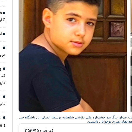
فر
آثار تا 
ان
«ج
می‌
وق
کتا
تار
ان
قاب
آغ
سب عنوان برگزیده جشنواره ملی نقاشی شاهنامه توسط اعضای این باشگاه خبر
عدادهای هنری نوجوانان دانست.
و ب
کد خبر :
۳۵۴۴۱۵