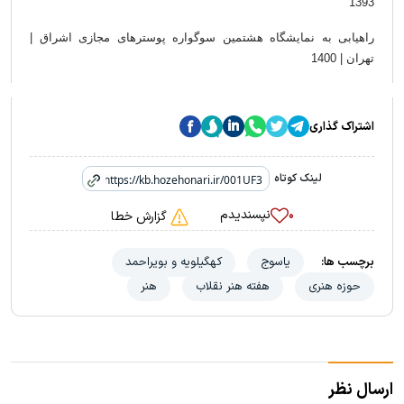
1393
راهیابی به نمایشگاه هشتمین سوگواره پوسترهای مجازی
اشراق |
تهران | 1400
اشتراک گذاری
لینک کوتاه
نپسندیدم
۰
گزارش خطا
برچسب ها:
یاسوج
کهگیلویه و بویراحمد
حوزه هنری
هفته هنر نقلاب
هنر
ارسال نظر