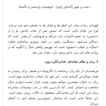
·
دشت و شهر (آشنایِ راوی) - کوهستان (وحشی و ناآشنا)
قهرمان رمان، میان این قطب‌ها و تقابل ها به معرفی خود می پردازد.
اوج این تقابل جایی است که عشق، پس از نجات جانش، او را از
«دشمن» به عضو خانواده بدل می‌کند و فروپاشی آن وقتی است که
دستگیر می‌شود. دستگیری راوی، در اصل پیروزیِ ساختاریِ قطب
«جنگ» بر قطب «عشق» است که چهره­ی واقعی جنگ را آنگونه که در
روایت های این نبرد خاص وجود دارد، نشان می دهد.
۴. زبان و نظام نشانه‌ای: شاعرانگیِ درون
فرهمندیان از دام زبان برساخته یا «اگزوتیک» و تصنعی برای رسیدن به
هدف بوم‌گرایی گریخته است. این خود یک انتخاب ساختاری مهم است:
زبان به عنوان مهمترین مولفه متون بومی، قرار نیست دیواری میان
مخاطب و داستان باشد. اما ناب‌ترین نکته در باب توصیفات شاعرانه
رمان این است که این شاعرانگی معطوف به حالات درونی راوی است.
این دقیقاً جایی است که ساختار، عمیق‌ترین معنای خود را آشکار
می‌کند: