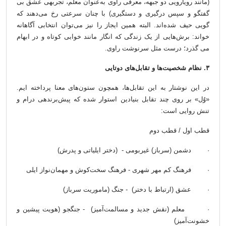
(مانند رویارویی دو جبهه، معرفی راوی به‌عنوان معلم، تجربه­ی عشق بی
گفتگو و سپس درگیری و دستگیری) با چنان سرعتی رخ می‌دهند که
گویی حیف شده‌اند. البته همین ایجاز را نیز می‌توان انتخابی آگاهانه
خواند: برش‌هایی از یک زندگی که انگار مانند خوابی کوتاه و در ابهام
می گذرد؛ درست مثل سرنوشت راوی.
۳. نظام شخصیت‌ها و تقابل‌های دوتایی
در این نوشتار به این تقابل‌ها، همچون ستون‌های معنا پرداخته ایم.
«وُل» بر روی چند تقابل بنیادین استوار شده که پیش‌برنده­ی درام و
تنش روایی است:
قطب اول / قطب دوم
·
دشمن (سرباز) غیربومی - (دختر ایلیاتی و پدرش)
·
فرهنگ کم مهر شهری - فرهنگ سخت‌کوش و مهمان‌نواز ایلی
·
عشق (ارتباط با دختر) - جنگ (ماموریت سرباز)
·
معلم (نقش جدید و مسالمت‌آمیز) - جنگجو (هویت پیشین و
خشونت‌آمیز)