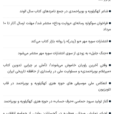
شاعر کهگیلویه و بویراحمدی در جمع نامزدهای کتاب سال الوند
فراخوان سوگواره رسانه‌ای «روایت وداع» منتشر شد/ مهلت ارسال آثار تا ۱۰
مرداد
انتشارات سوره مهر «بو (پدر)» را روانه بازار کتاب می‌کند
«جنگ جلیل» به زودی از سوی انتشارات سوره مهر منتشر می‌شود
وقتی آخرین راویان خاموش می‌شوند/ تأملی بر چرایی تدوین کتاب
«میرغلام بویراحمدی» و مسئولیت ملی در پاسداری از حافظه تاریخی ایران
انعکاس ملی موسیقی های حوزه هنری کهگیلویه و بویراحمد در قاب
تلویزیون
آغاز تولید سرود حماسی «حرف حساب» در حوزه هنری کهگیلویه و بویراحمد
اجرای نمایش میدانی «وطن» در گچساران؛ روایتی از حماسه انقلاب و