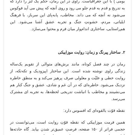
بومی ) با این جغرافیاست. راوی در این رمان، حکم یک لنز را دارد که
به تدریج و قدم به قدم جلو می رود و روی آنچه که پیش می آید فوکوس
می‌شود نه آنچه که می داند. مخاطب، پا‌به‌پای این سرباز، با فرهنگ
ایلیاتی، مردم، خشونتِ جنگ و تجربه عشق آشنا می‌شود. این
هم‌راستایی، ساختاری اندام‌وار میان فرم و محتوا می‌سازد.
۲. ساختار پیرنگ و زمان: روایت موزاییکی
رمان در چند فصل کوتاه، مانند برش‌های متوالی از تقویم یک‌ساله
زندگی راوی نوشته شده است. این ساختار اپیزودیک و تکه‌تکه، از
روایت خطی و علیّت و معلولی صرف پرهیز می‌کند و به منطق خاطره
نزدیک می‌شود. خاطره‌ای که در آن غم و شادی، عشق و جنگ کنار هم
می‌نشینند و مخاطب با انباشت تدریجی لحظه‌ها، به تجربه ای مشترک
می‌رسد.
نقطه قوّت بالقوه‌ای که افسوس دارد:
همین فرمت موزاییکی که نقطه قوّتِ روایت است، می‌توانست در
حجمی فراتر از ۱۵۰ صفحه، فرصتِ عمیق‌تر شدن بیابد. گاه حادثه‌ها