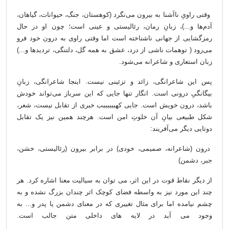
وقتی راویِ ناآشنا به بیرون می‌نگرد (کوهستان، جنگ، حیوانات، گیاهان،
آدم‌ها و...)، زبانِ رمان، رئالیستی و عینی است؛ چون او در حال
رمزگشایی از جهانی ناشناخته است اما وقتی راوی به درون خود فرو
می‌رود ( توهمات ناشی از درد، عشق به همه گل، دلتنگی، تردیدها و...)
زبان استعاری و شاعرانه می‌شود.
پس این شاعرانگی، زائد و تزئینی نیست. اینجا شاعرانگی، زبانِ
بیگانگیِ درونی است. انگار تنها جایی که این سرباز می‌تواند خودش
باشد، درون خویش است. جایی کهببببببب خبری از تقابل نیست، شعر،
شکل طبیعی بیانِ آن خلوتِ امن است. هرچند همین نیز یک تقابل
دوتایی دیگر می‌آفریند:
درون (شاعرانه، صمیمی، خودی) در برابر بیرون (رئالیستی، خشن،
جبر، دشمن)
از دیگر نقاط قوت در این اثر، می توان به سیالیت معنا اشاره کرد. هر
چند این مورد نیز به واسطه فضای کوچک اثر چندان بزرگ نشده و به
چشم نیامده اما برای مثال تغییری که در معنای دشمن یا پدر و... به
وجود می آید در لایه های داخلی متن جالب است.