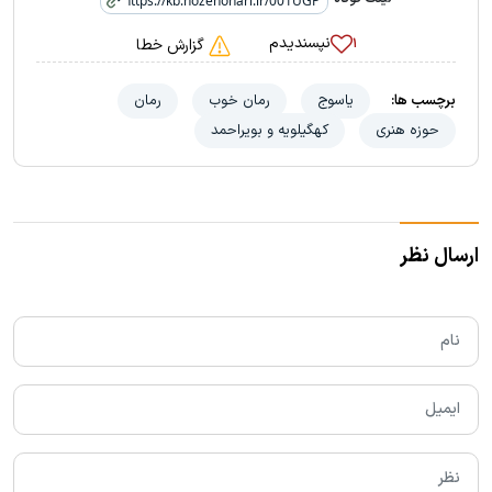
نپسندیدم
۱
گزارش خطا
برچسب ها:
یاسوج
رمان خوب
رمان
حوزه هنری
کهگیلویه و بویراحمد
ارسال نظر