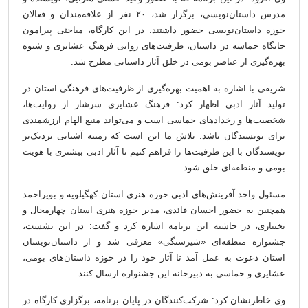
مدرس داستان‌نویسی، برگزار شد، ۲۰ نفر از علاقه‌مندان و فعالان
حوزه داستان‌نویسی حضور داشتند. در این کارگاه، مباحثی پیرامون
جایگاه حماسه در داستان، ظرفیت‌های روایی فرهنگ عشایری و شیوه
بهره‌گیری از عناصر بومی در خلق آثار داستانی مطرح شد.
شریفی با اشاره به اهمیت بهره‌گیری از ظرفیت‌های فرهنگی استان در
تولید آثار ادبی اظهار کرد: فرهنگ عشایری سرشار از روایت‌ها،
شخصیت‌ها و رخدادهای حماسی است و می‌تواند منبع الهام ارزشمندی
برای نویسندگان باشد. تلاش ما این است که زمینه آشنایی نزدیک‌تر
نویسندگان با این ظرفیت‌ها را فراهم کنیم تا آثار ادبی بیشتری با هویت
بومی و منطقه‌ای خلق شود.
مسئول واحد آفرینش‌های ادبی حوزه هنری استان کهگیلویه و بویراحمد
همچنین به حضور احسان قائدی، مدیر حوزه هنری استان چهارمحال و
بختیاری، در حاشیه این برنامه اشاره کرد و گفت: در این نشست،
جشنواره منطقه‌ای «شیرسنگی» معرفی شد و از داستان‌نویسان
استان دعوت به عمل آمد تا آثار خود را در حوزه داستان‌های بومی،
عشایری و حماسی به دبیرخانه این جشنواره ارسال کنند.
وی خاطرنشان کرد: شرکت‌کنندگان در پایان برنامه، برگزاری کارگاه در