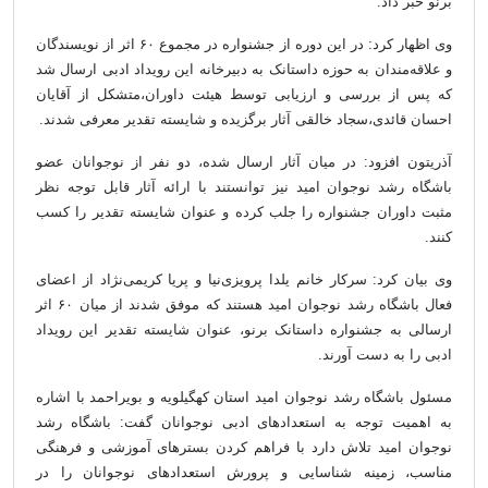
برنو خبر داد.
وی اظهار کرد: در این دوره از جشنواره در مجموع ۶۰ اثر از نویسندگان
و علاقه‌مندان به حوزه داستانک به دبیرخانه این رویداد ادبی ارسال شد
که پس از بررسی و ارزیابی توسط هیئت داوران،متشکل از آقایان
احسان قائدی،سجاد خالقی آثار برگزیده و شایسته تقدیر معرفی شدند.
آذریتون افزود: در میان آثار ارسال شده، دو نفر از نوجوانان عضو
باشگاه رشد نوجوان امید نیز توانستند با ارائه آثار قابل توجه نظر
مثبت داوران جشنواره را جلب کرده و عنوان شایسته تقدیر را کسب
کنند.
وی بیان کرد: سرکار خانم یلدا پرویزی‌نیا و پریا کریمی‌نژاد از اعضای
فعال باشگاه رشد نوجوان امید هستند که موفق شدند از میان ۶۰ اثر
ارسالی به جشنواره داستانک برنو، عنوان شایسته تقدیر این رویداد
ادبی را به دست آورند.
مسئول باشگاه رشد نوجوان امید استان کهگیلویه و بویراحمد با اشاره
به اهمیت توجه به استعدادهای ادبی نوجوانان گفت: باشگاه رشد
نوجوان امید تلاش دارد با فراهم کردن بسترهای آموزشی و فرهنگی
مناسب، زمینه شناسایی و پرورش استعدادهای نوجوانان را در