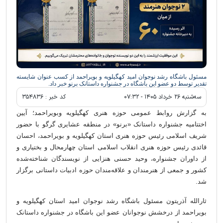
مسئول باشگاه رشد نوجوان امید کهگیلویه و بویراحمد از کسب عنوان شایسته
تقدیر توسط دو عضو این باشگاه در جشنواره داستانک برنو خبر داد.
سه‌شنبه ۲۶ خرداد ۱۴۰۵ - ۰۷:۳۲
کد خبر :
۳۵۴۸۳۶
به گزارش روابط عمومی حوزه هنری کهگیلویه وبویراحمد؛ آیین
اختتامیه جشنواره داستانک «برنو» در منطقه عشایری گرگو با حضور
شریف اسلامی رئیس حوزه هنری استان کهگیلویه و بویراحمد، احسان
قائدی رئیس حوزه هنری انقلاب اسلامی استان چهارمحال و بختیاری و
از داوران جشنواره، وحید حسنی هنزایی از نویسندگان شناخته‌شده
کشور و جمعی از هنرمندان و علاقه‌مندان حوزه ادبیات داستانی برگزار
شد.
ثارالله آذریتون مسئول باشگاه رشد نوجوان امید استان کهگیلویه و
بویراحمد از درخشش نوجوانان عضو این باشگاه در جشنواره داستانک