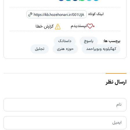
لینک کوتاه
نپسندیدم
۰
گزارش خطا
برچسب ها:
یاسوج
داستانک
کهگیلویه وبویراحمد
حوزه هنری
تجلیل
ارسال نظر