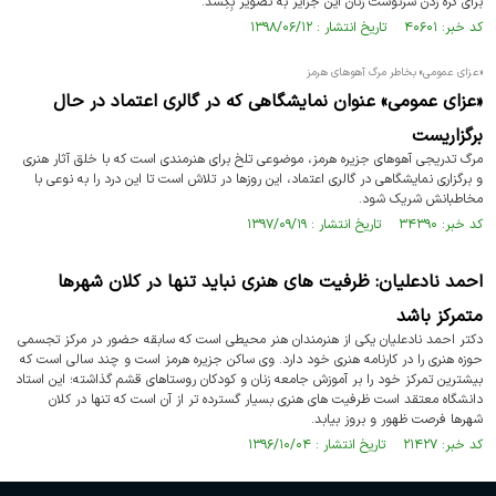
برای گره زدن سرنوشت زنان این جزایر به تصویر بِکِشد.
کد خبر: ۴۰۶۰۱ تاریخ انتشار : ۱۳۹۸/۰۶/۱۲
«عزای عمومی» بخاطر مرگ آهوهای هرمز
«عزای عمومی» عنوان نمایشگاهی که در گالری اعتماد در حال
برگزاریست
مرگ تدریجی آهوهای جزیره هرمز، موضوعی تلخ برای هنرمندی است که با خلق آثار هنری‌
و برگزاری نمایشگاهی در گالری اعتماد، این روزها در تلاش است تا این درد را به نوعی با
مخاطبانش شریک شود.
کد خبر: ۳۴۳۹۰ تاریخ انتشار : ۱۳۹۷/۰۹/۱۹
احمد نادعلیان: ظرفیت های هنری نباید تنها در کلان شهرها
متمرکز باشد
دکتر احمد نادعلیان یکی از هنرمندان هنر محیطی است که سابقه حضور در مرکز تجسمی
حوزه هنری را در کارنامه هنری خود دارد. وی ساکن جزیره هرمز است و چند سالی است که
بیشترین تمرکز خود را بر آموزش جامعه زنان و کودکان روستاهای قشم گذاشته؛ این استاد
دانشگاه معتقد است ظرفیت های هنری بسیار گسترده تر از آن است که تنها در کلان
شهرها فرصت ظهور و بروز بیابد.
کد خبر: ۲۱۴۲۷ تاریخ انتشار : ۱۳۹۶/۱۰/۰۴