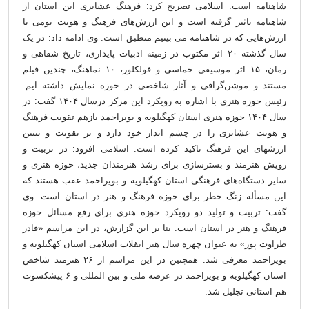
شاهنامه است. اسلامی تصریح کرد: فرهنگ عشایری این استان از
شاهنامه تاثیر گرفته است و این ارزش‌های فرهنگ و هویت بومی با
ارزش‌هایی که در شاهنامه می بینیم منطبق است. وی ادامه داد: در یک
سال گذشته ۲۰ اثر مکتوب در زمینه ادبیات پایداری، تاریخ شفاهی و
رمان، ۱۵ اثر موسیقی حماسی و فولکلور، ۱۰ نماهنگ، چندین فیلم
مستند و موشن‌گرافی و آثار شاخصی در حوزه نمایش داشته ایم.
رئیس حوزه هنری با اشاره به رویکرد این مرکز درسال ۱۴۰۴ گفت: در
سال ۱۴۰۴ حوزه هنری استان کهگیلویه و بویراحمد بازهم تقویت فرهنگ
و هویت عشایری را در چشم انداز خود دارد و بر تقویت و تبیین
ارزشهای این فرهنگ تاکید کرده است. اسلامی افزود: در تربیت و
رویش هنرمند و بسترسازی برای رشد هنرمندان جدید، حوزه هنری و
سایر دستگاه‌های فرهنگی استان کهگیلویه و بویراحمد عقب هستند که
این مسأله زنگ خطر برای حوزه فرهنگ و هنر در استان است. وی
گفت: تربیت و تولید دو رویکرد حوزه هنری برای رفع مسائل حوزه
فرهنگ و هنر در استان است. بنا بر این گزارش، در این مراسم «قادر
طراوت پور» به عنوان چهره سال هنر انقلاب اسلامی استان کهگیلویه و
بویراحمد معرفی شد. همچنین در این مراسم از ۲۶ هنرمند شاخص
استان کهگیلویه و بویراحمد در عرصه ملی و بین المللی و ۶ پیشکسوت
هم استانی تجلیل شد.