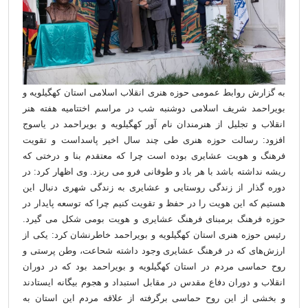
به گزارش روابط عمومی حوزه هنری انقلاب اسلامی استان کهگیلویه و
بویراحمد شریف اسلامی دوشنبه شب در مراسم اختتامیه هفته هنر
انقلاب و تجلیل از هنرمندان نام آور کهگیلویه و بویراحمد در یاسوج
افزود: رسالت حوزه هنری طی چند سال اخیر پاسداست و تقویت
فرهنگ و هویت عشایری بوده است چرا که معتقدم بنا و درختی که
ریشه نداشته باشد با هر باد و طوفانی فرو می ریزد. وی اظهار کرد: در
دوره گذار از زندگی روستایی و عشایری به زندگی شهری دنبال این
هستیم که این هویت را در حفظ و تقویت کنیم چرا که توسعه پایدار در
حوزه فرهنگ برمبنای فرهنگ عشایری و هویت بومی شکل می گیرد.
رئیس حوزه هنری استان کهگیلویه و بویراحمد خاطرنشان کرد: یکی از
ارزش‌های که در فرهنگ عشایری وجود داشته شحاعت، وطن پرستی و
روح حماسی مردم در استان کهگیلویه و بویراحمد بود که در دوران
انقلاب و دوران دفاع مقدس در مقابل استبداد و هجوم بیگانه ایستادند
و بخشی از این روح حماسی برگرفته از علاقه مردم این استان به