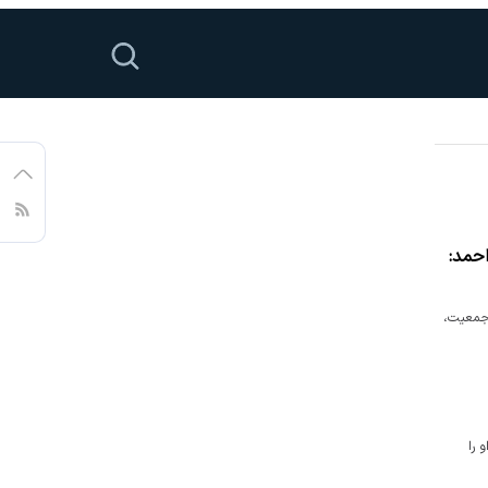
احمد:
 جمعیت،
 را