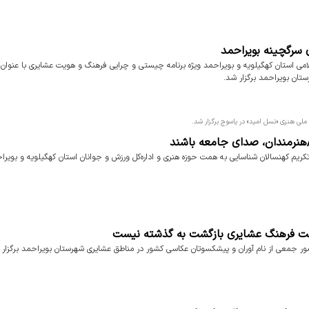
 سرگچینه بویراحمد
می استان کهگیلویه و بویراحمد ویژه برنامه چیستی و چرایی فرهنگ و هویت عشایری با عنوان 
ان بویراحمد برگزار شد.
ملی هنری «نسل امید» در یاسوج برگزار شد.
/هنرمندان، صدای جامعه باشند
یم کهنسالان شناسایی به همت حوزه هنری و اداره‌کل ورزش و جوانان استان کهگیلویه و بویراحم
شت فرهنگ عشایری بازگشت به گذشته نیست
ر جمعی از نام آوران و پیشکسوتان عکاسی کشور در مناطق عشایری شهرستان بویراحمد برگزار 