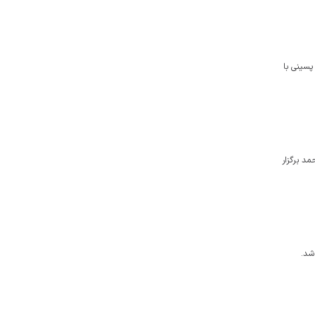
پسینی با
د برگزار
شد.