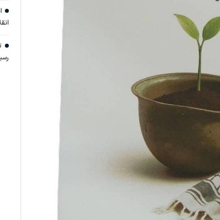
اج
انق
تن
رسی