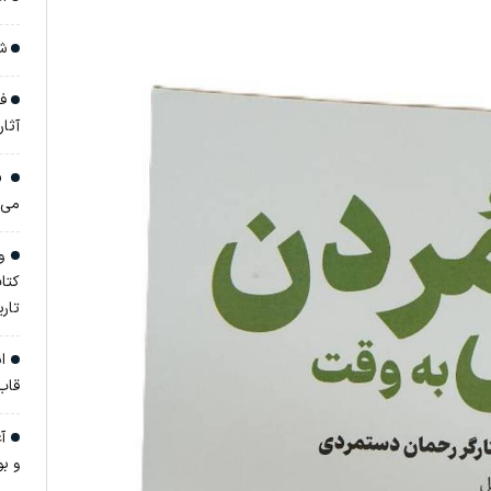
شا
فر
آثار تا 
«ج
می‌
وق
کتا
تار
ان
قاب
آغ
و ب