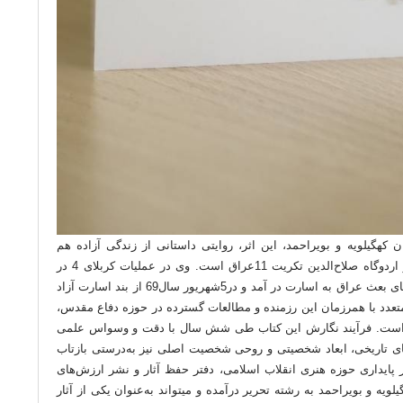
هگیلویه و بویراحمد، این اثر، روایتی داستانی از زندگی آزاده هم
استانی، «رحمان دستمردی»، در طول چهار سال اسارت در اردوگاه صلاح‌الدین تکریت 11عراق است. وی در عملیات کربلای 4 در
منطقه عملیاتی جزیره مینو در 4دی ماه سال65 توسط نیروهای بعث عراق به اسارت در آمد و در5شهریور سال69 از بند اسارت آزاد
تعدد با همرزمان این رزمنده و مطالعات گسترده در حوزه دفاع مقدس،
رده است. فرآیند نگارش این کتاب طی شش سال با دقت و وسواس علمی
ی تاریخی، ابعاد شخصیتی و روحی شخصیت اصلی نیز به‌درستی بازتاب
پایداری حوزه هنری انقلاب اسلامی، دفتر حفظ آثار و نشر ارزش‌های
یه و بویراحمد به رشته تحریر درآمده و میتواند به‌عنوان یکی از آثار