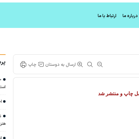
درباره ما
ارتباط با ما
پرب
ارسال به دوستان
چاپ
خا
است
صل چاپ و منتشر شد
اج
نش
هنری
ان