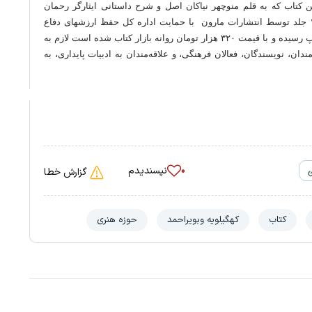
کتاب که به قلم منوچهر نیاکان اصل و شرح داستانی ایثارگر رحمان
دستمردی نوشته شده، با طراحی جلد جواد شفیعی در ۱۰۰ جلد توسط انتشارات مارون با حمایت اداره کل حفظ ارزشهای دفاع
مقدس و حوزه هنری انقلاب اسلامی استان کهگیلویه و به چاپ رسیده و با قیمت ۳۲۰ هزار تومان روانه بازار کتاب شده است لازم به
ن، نویسندگان، فعالان فرهنگی، و علاقه‌مندان به ادبیات پایداری، به
نپسندیدم
۰
گزارش خطا
کتاب
کهگیلویه وبویراحمد
حوزه هنری