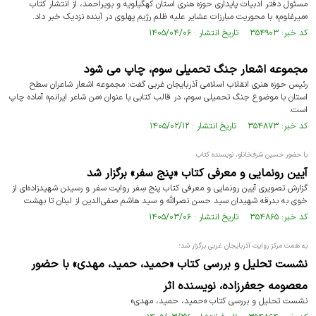
مسئول دفتر ادبیات پایداری حوزه هنری استان کهگیلویه و بویراحمد، از انتشار کتاب
«میرغلوم» با محوریت مبارزات عشایر علیه ظلم رژیم پهلوی در آینده نزدیک خبر داد.
کد خبر: ۳۵۴۹۰۳ تاریخ انتشار : ۱۴۰۵/۰۴/۰۶
مجموعه اشعار جنگ تحمیلی سوم، چاپ می شود
رئیس حوزه هنری انقلاب اسلامی آذربایجان غربی گفت: مجموعه اشعار شاعران سطح
استان با موضوع جنگ تحمیلی سوم، در قالب کتابی با عنوان «من شاعر ایرانم» آماده چاپ
است.
کد خبر: ۳۵۴۸۷۳ تاریخ انتشار : ۱۴۰۵/۰۲/۱۲
با حضور حسین شرفخانلو، نویسنده کتاب
آیین رونمایی و معرفی کتاب «پنج سفر» برگزار شد
گزارش تصویری آیین رونمایی و معرفی کتاب پنج سِفر روایت سفر و رسیدن شهیدزاده‌ای از
خوی به بدرقه شهیدان سید حسن نصرالله و سید هاشم صفی‌‌الدین از لبنان تا بهشت
کد خبر: ۳۵۴۸۶۵ تاریخ انتشار : ۱۴۰۵/۰۳/۰۶
به همت مرکز روایت آذربایجان غربی برگزار شد؛
نشست تحلیل و بررسی کتاب «حمید، حمید، مهدی» با حضور
معصومه جعفرزاده، نویسنده اثر
نشست تحلیل و بررسی کتاب «حمید، حمید، مهدی»