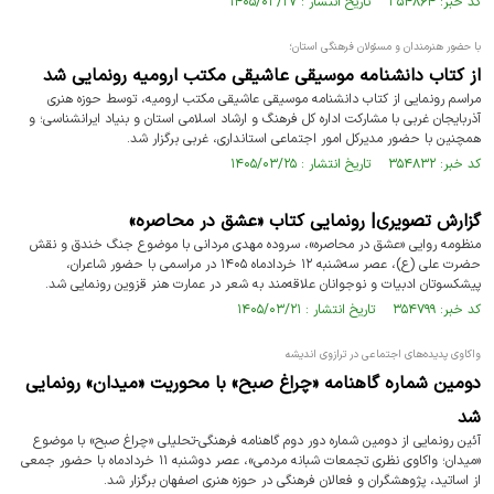
کد خبر: ۳۵۴۸۶۴ تاریخ انتشار : ۱۴۰۵/۰۳/۲۷
با حضور هنرمندان و مسئولان فرهنگی استان؛
از کتاب دانشنامه موسیقی عاشیقی مکتب ارومیه رونمایی شد
مراسم رونمایی از کتاب دانشنامه موسیقی عاشیقی مکتب ارومیه، توسط حوزه هنری
آذربایجان غربی با مشارکت اداره کل فرهنگ و ارشاد اسلامی استان و بنیاد ایرانشناسی؛ و
همچنین با حضور مدیرکل امور اجتماعی استانداری، غربی برگزار شد.
کد خبر: ۳۵۴۸۳۲ تاریخ انتشار : ۱۴۰۵/۰۳/۲۵
گزارش تصویری| رونمایی کتاب «عشق در محاصره»
منظومه روایی «عشق در محاصره»، سروده مهدی مردانی با موضوع جنگ خندق و نقش
حضرت علی (ع)، عصر سه‌شنبه ۱۲ خردادماه ۱۴۰۵ در مراسمی با حضور شاعران،
پیشکسوتان ادبیات و نوجوانان علاقه‌مند به شعر در عمارت هنر قزوین رونمایی شد.
کد خبر: ۳۵۴۷۹۹ تاریخ انتشار : ۱۴۰۵/۰۳/۲۱
واکاوی پدیده‌های اجتماعی در ترازوی اندیشه
دومین شماره گاهنامه «چراغ صبح» با محوریت «میدان» رونمایی
شد
آئین رونمایی از دومین شماره دور دوم گاهنامه فرهنگی-تحلیلی «چراغ صبح» با موضوع
«میدان؛ واکاوی نظری تجمعات شبانه مردمی»، عصر دوشنبه ۱۱ خردادماه با حضور جمعی
از اساتید، پژوهشگران و فعالان فرهنگی در حوزه هنری اصفهان برگزار شد.