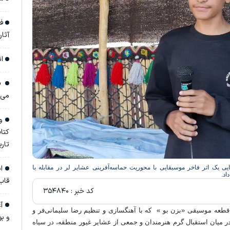
فر
آثار تا 
ان
«ج
می‌
وق
کتا
تار
ان
ی یک اثر فاخر موسیقایی با محوریت حماسه‌آفرینی عشایر لر در مقابله با
اد.
قاب
کد خبر :
۳۵۴۸۴۰
آغ
قطعه موسیقی «بزن بو » که با آهنگسازی و تنظیم رضا سلیمانی‌فر و
و ب
میان استقبال گرم هنرمندان و جمعی از عشایر غیور منطقه، در سیاه