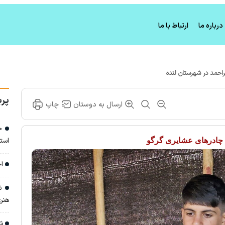
درباره ما
ارتباط با ما
راحمد در شهرستان لنده
پرب
ارسال به دوستان
چاپ
خا
است
ه چادرهای عشایری گرگو
اج
نش
هنری
شا