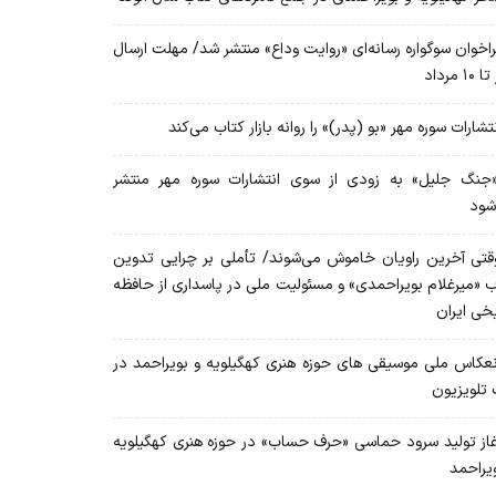
اخوان سوگواره رسانه‌ای «روایت وداع» منتشر شد/ مهلت ارسال
۱۰ مرداد
تشارات سوره مهر «بو (پدر)» را روانه بازار کتاب می‌کند
نگ جلیل» به زودی از سوی انتشارات سوره مهر منتشر
شود
تی آخرین راویان خاموش می‌شوند/ تأملی بر چرایی تدوین
ب «میرغلام بویراحمدی» و مسئولیت ملی در پاسداری از حافظه
یخی ایران
عکاس ملی موسیقی های حوزه هنری کهگیلویه و بویراحمد در
 تلویزیون
از تولید سرود حماسی «حرف حساب» در حوزه هنری کهگیلویه
ویراحمد