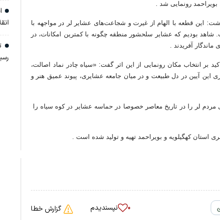
 بویراحمد رونمایی شد
.
اج
انق
 داشت: این قطعه با الهام از غیرت و شجاعت‌های عشایر لر در مواجهه با
 شاهد بودیم که عشایر سلحشور منطقه چگونه با کمترین امکانات، در
تن
 ماندگار آفریدند
.
رسی
د بر انتخاب مکان رونمایی از این اثر گفت: «سیاه چادر نماد اصالت،
ی این آیین در دل طبیعت و در میان جامعه عشایری، پیوند عمیق هنر و
های مردم لر را در تاریخ معاصر خصوصا در حماسه عشایر در کوه سیاه را
 استان کهگیلویه و بویراحمد تهیه و تولید شده است
.
نپسندیدم
۰
گزارش خطا