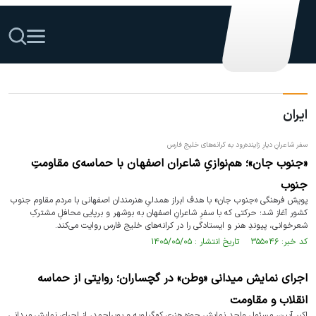
ایران
سفر شاعرانِ دیارِ زاینده‌رود به کرانه‌های خلیج فارس
«جنوب جان»؛ هم‌نوازیِ شاعران اصفهان با حماسه‌ی مقاومتِ
جنوب
پویش فرهنگی «جنوب جان» با هدف ابراز همدلیِ هنرمندان اصفهانی با مردم مقاوم جنوب
کشور آغاز شد؛ حرکتی که با سفرِ شاعرانِ اصفهان به بوشهر و برپایی محافلِ مشترکِ
شعرخوانی، پیوندِ هنر و ایستادگی را در کرانه‌های خلیج فارس روایت می‌کند.
کد خبر: ۳۵۵۰۴۶ تاریخ انتشار : ۱۴۰۵/۰۵/۰۵
اجرای نمایش میدانی «وطن» در گچساران؛ روایتی از حماسه
انقلاب و مقاومت
اکبر آیین، مسئول واحد نمایش حوزه هنری کهگیلویه و بویراحمد، از اجرای نمایش میدانی