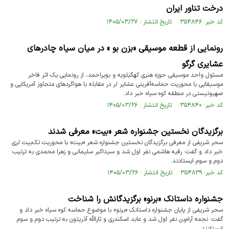
درخت تناور ایران
کد خبر: ۳۵۴۸۴۶ تاریخ انتشار : ۱۴۰۵/۰۳/۲۷
رونمایی از قطعه موسیقی «بزن بو » در میان سیاه چادرهای
عشایری گرگو
مسئول واحد موسیقی حوزه هنری کهگیلویه و بویراحمد، از رونمایی یک اثر فاخر
موسیقایی با محوریت حماسه‌آفرینی عشایر لر در مقابله با هواگردهای متجاوز آمریکایی و
صهیونیستی در منطقه کوه سیاه خبر داد.
کد خبر: ۳۵۴۸۴۰ تاریخ انتشار : ۱۴۰۵/۰۳/۲۶
برگزیدگان نخستین جشنواره شعر «بیت» معرفی شدند
سحر شریفی از معرفی برگزیدگان نخستین جشنواره شعر «بیت» با محوریت تک‌بیت لری
خبر داد و گفت: رقیه هاشمی نفر اول شد و سیداکبر سلیمانی و زهرا محمدی به ترتیب
دوم و سوم ایستادند.
کد خبر: ۳۵۴۸۳۹ تاریخ انتشار : ۱۴۰۵/۰۳/۲۶
جشنواره داستانک «برنو» برگزیدگانش را شناخت
سحر شریفی از پایان جشنواره داستانک «برنو» با موضوع حماسه کوه سیاه خبر داد و
گفت: نجمه آرام‌بن نفر اول شد و عابد اسکندری و ثارالله آذریتون به ترتیب دوم و سوم
ایستادند.