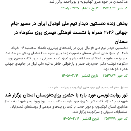
علاقمندان در حوزه هنری کهگیلویه و بویراحمد برگزار شد.
کد خبر: ۳۵۴۸۲۴ تاریخ انتشار : ۱۴۰۵/۰۳/۲۵
پخش زنده نخستین دیدار تیم ملی فوتبال ایران در مسیر جام
جهانی ۲۰۲۶ همراه با نشست فرهنگی «پسری روی سکوها» در
سمنان
نخستین دیدار تیم ملی فوتبال ایران در رقابت‌های پیش‌رو، بامداد سه‌شنبه ۲۶ خرداد
۱۴۰۵ در حوزه هنری استان سمنان به‌صورت زنده برای عموم علاقه‌مندان پخش خواهد شد.
این برنامه علاوه بر تماشای مسابقه ایران و نیوزیلند، با معرفی و مرور کتاب «پسری روی
سکوها» نوشته دکتر حمیدرضا صدر و بازخوانی خاطرات تیم ملی ایران در جام‌های جهانی
همراه خواهد بود.
کد خبر: ۳۵۴۷۸۴ تاریخ انتشار : ۱۴۰۵/۰۳/۱۹
مسئول دفتر ادبیات پایداری حوزه هنری کهگیلویه و بویراحمد خبر داد:
تور روایت‌نویسی «ورد یار» با حضور روایت‌نویسان استان برگزار شد
شهربانو پاک نژاد گفت: تور یک‌روزه «ورد یار» به مناسبت سالروز ورود رهبر شهید به مناطق
عشایری استان کهگیلویه و بویراحمد، با ثبت روایت‌های مردمی از روستاهای قاسم‌آباد،
اسلام‌آباد، سیوکی و سرگچینه برگزار شد.
کد خبر: ۳۵۴۷۷۹ تاریخ انتشار : ۱۴۰۵/۰۳/۱۹