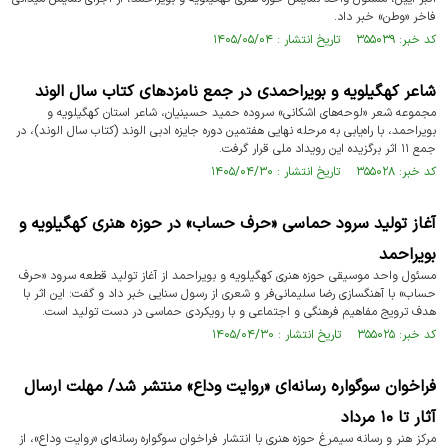
فاخر «وطن» خبر داد.
کد خبر: ۳۵۵۰۳۹ تاریخ انتشار : ۱۴۰۵/۰۵/۰۴
شاعر کهگیلویه و بویراحمدی در جمع نامزدهای کتاب سال الوند
مجموعه شعر «لوحه‌های اشکانی» سروده حمید حسینیان، شاعر استان کهگیلویه و
بویراحمد، با راه‌یابی به مرحله نهایی هفتمین دوره جایزه ادبی الوند (کتاب سال الوند)، در
جمع ۱۱ اثر برگزیده این رویداد ملی قرار گرفت.
کد خبر: ۳۵۵۰۲۸ تاریخ انتشار : ۱۴۰۵/۰۴/۳۰
آغاز تولید سرود حماسی «حرف حساب» در حوزه هنری کهگیلویه و
بویراحمد
مسئول واحد موسیقی حوزه هنری کهگیلویه و بویراحمد از آغاز تولید قطعه سرود «حرف
حساب» با آهنگسازی رضا سلیمانی‌فر و شعری از رسول سنایی خبر داد و گفت: این اثر با
هدف ترویج مفاهیم فرهنگی و اجتماعی و با رویکردی حماسی در دست تولید است.
کد خبر: ۳۵۵۰۲۵ تاریخ انتشار : ۱۴۰۵/۰۴/۳۰
فراخوان سوگواره رسانه‌ای «روایت وداع» منتشر شد/ مهلت ارسال
آثار تا ۱۰ مرداد
مرکز هنر و رسانه سیمرغ حوزه هنری با انتشار فراخوان سوگواره رسانه‌ای «روایت وداع»، از