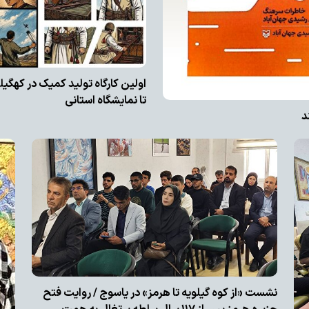
تا نمایشگاه استانی
د
نشست «از کوه گیلویه تا هرمز» در یاسوج / روایت فتح