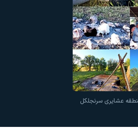
منطقه عشایری سرنجلکل