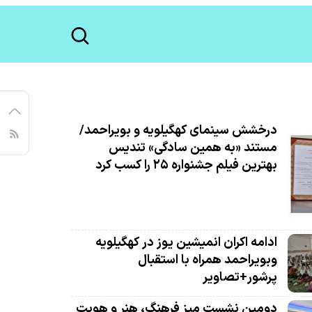
درخشش سینمای کهگیلویه و بویراحمد/
مستند «به همین سادگی» تندیس
بهترین فیلم جشنواره ۲۵ را کسب کرد
ادامه اکران انمیشین یوز در کهگیلویه
وبویراحمد همراه با استقبال
پرشور+تصاویر
دومین نشست میز فرهنگ، هنر و هویت