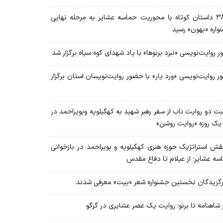
۳۸ داستان کوتاه با محوریت حماسه عشایر به مرحله نهایی
واره «بهون» رسید
ر روایت‌نویسی «نبرد برنوها» با یاد شهدای کوه سیاه برگزار شد
ر روایت‌نویسی «ورد یار» با حضور روایت‌نویسان استان برگزار
ت دو روایت ناب از سفر رهبر شهید به کهگیلویه وبویراحمد در
 یک روزه «روایت روشن»
ش استراتژیک حوزه هنری کهگیلویه و بویراحمد در بازخوانی
سه عشایر؛ از عیلام تا دفاع مقدس
گزیدگان نخستین جشنواره شعر «بیت» معرفی شدند
 شاهنامه تا برنو؛ روایت یک عصر عشایری در گرگو