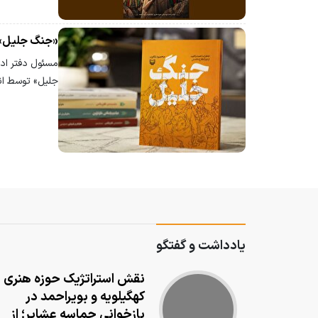
«جنگ جلیل» ب
مسئول دفتر ادب
جلیل» توسط انت
یادداشت و گفتگو
نقش استراتژیک حوزه هنری
کهگیلویه و بویراحمد در
بازخوانی حماسه عشایر؛ از