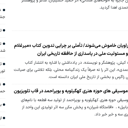
 جایزه به «لوحه‌های اشکانی» اثر حمید حسینیان، شاعر و پژوهشگر
احمدی اهدا گردید.
جشن
تو
تو
اویان خاموش می‌شوند/ تأملی بر چرایی تدوین کتاب «میرغلام
شد
 مسئولیت ملی در پاسداری از حافظه تاریخی ایران
یش، پژوهشگر و نویسنده، در یادداشتی با اشاره به انتشار کتاب
ثب
حمدی»، این اثر را نه صرفاً یک زندگینامه محلی، بلکه تلاشی برای صیانت
تور
 زاگرس و بخشی از تاریخ ملی ایران دانسته است.
نق
وسیقی های حوزه هنری کهگیلویه و بویراحمد در قاب تلویزیون
حما
یقی حوزه هنری کهگیلویه و بویراحمد از تولید سه قطعه با نام‌های
بر
ابابیل» ، «اقامتگاه شیران» و پخش مکرر سه اثر تولیدی این واحد از
ی سه و خبر خبر داد.
از