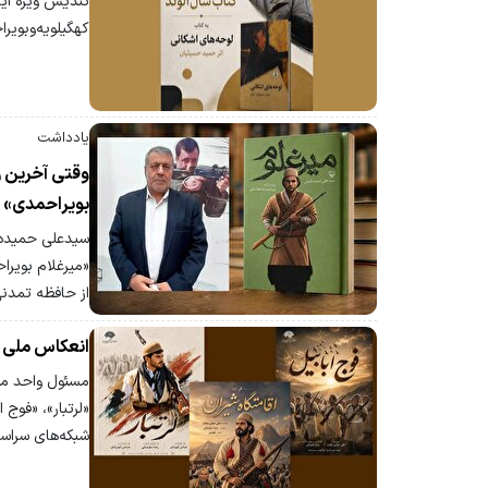
تندیس ویژه این
کهگیلویه‌وبویر
یادداشت
وقتی آخرین ر
بویراحمدی» و
سیدعلی حمیده ک
«میرغلام بویرا
از حافظه تمدنی
انعکاس ملی م
مسئول واحد موس
«لرتبار»، «فوج 
شبکه‌های سراسر